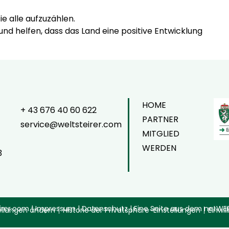
ie alle aufzuzählen.
nd helfen, dass das Land eine positive Entwicklung
HOME
+ 43 676 40 60 622
PARTNER
service@weltsteirer.com
MITGLIED
WERDEN
3
irer.com |
Impressum
|
Datenschutz
| Eine Seite aus dem
netWE
ellungen ändern
Historie der Privatsphäre-Einstellungen
Einwi