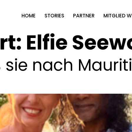
HOME
STORIES
PARTNER
MITGLIED 
rt:
Elfie Seew
ß sie nach Maurit