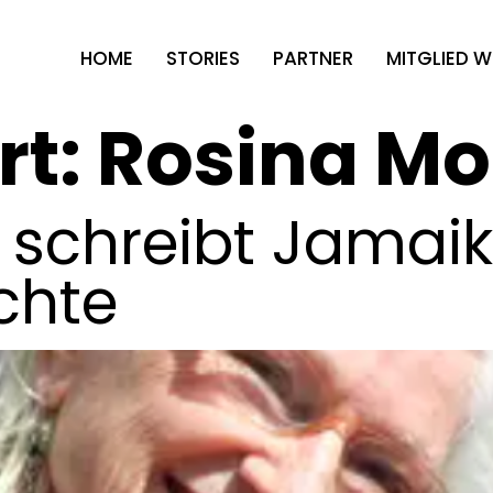
HOME
STORIES
PARTNER
MITGLIED 
rt:
Rosina Mo
in schreibt Jamai
chte