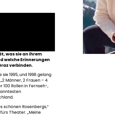
t, was sie an ihrem
nd welche Erinnerungen
Graz verbinden.
 sie 1995, und 1998 gelang
„2 Männer, 2 Frauen – 4
 100 Rollen in Fernseh-,
kanntesten
chland.
es schönen Rosenbergs,“
 fürs Theater. „Meine