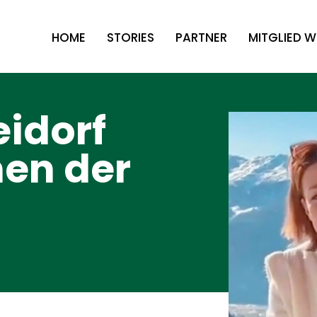
HOME
STORIES
PARTNER
MITGLIED 
idorf
nen der