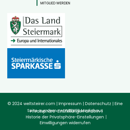
MITGLIED WERDEN
© 2024 weltsteirer.com |
Impressum
|
Datenschutz
| Eine
Seite aus dem
netWERKER Mediahaus
Privatsphäre-Einstellungen ändern
Historie der Privatsphäre-Einstellungen
Einwilligungen widerrufen