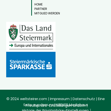
HOME
PARTNER
MITGLIED WERDEN
© 2024 weltsteirer.com |
Impressum
|
Datenschutz
| Eine
Seite aus dem
netWERKER Mediahaus
Privatsphäre-Einstellungen ändern
Historie der Privatsphäre-Einstellungen